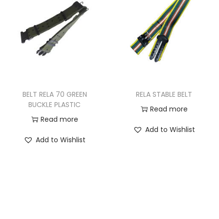
i
t
g
e
a
n
t
t
i
o
n
BELT RELA 70 GREEN
RELA STABLE BELT
BUCKLE PLASTIC
Read more
Read more
Add to Wishlist
Add to Wishlist