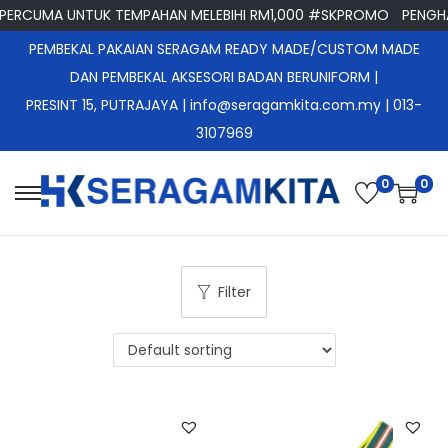
ERCUMA UNTUK TEMPAHAN MELEBIHI RM1,000 #SKPROMO
PENGHA
PEMBEKAL PAKAIAN SERAGAM READY MADE/CUSTOM MADE
DAN PEMBEKAL AKSESORI BADAN BERUNIFORM |
PRESINT 15, PUTRAJAYA
| info@seragamkita.com.my | 013-
3107969
0
0
S
S
k
k
i
i
p
p
Filter
t
t
o
o
n
c
a
o
v
n