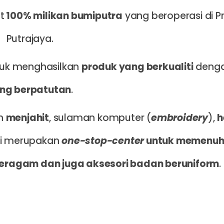
t
100% milikan bumiputra
yang beroperasi di Pre
Putrajaya.
tuk menghasilkan
produk yang berkualiti
deng
ng berpatutan
.
an
menjahit
, sulaman komputer (
embroidery
),
h
mi merupakan
one-stop-center
untuk memenuh
eragam dan juga aksesori badan beruniform
.