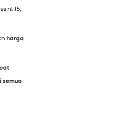
sint 15,
an
harga
eat
i semua