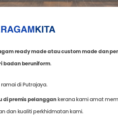
ragam ready made atau custom made dan pe
i badan beruniform
.
n ramai di Putrajaya.
u di premis pelanggan
kerana kami amat mem
n dan kualiti perkhidmatan kami.