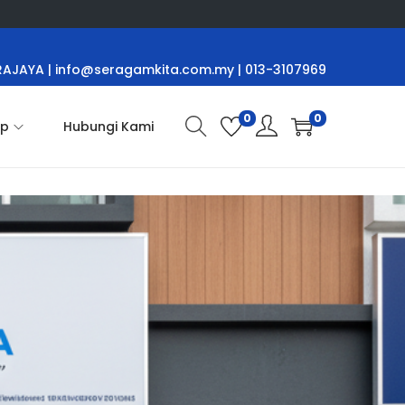
TRAJAYA
| info@seragamkita.com.my | 013-3107969
0
0
op
Hubungi Kami