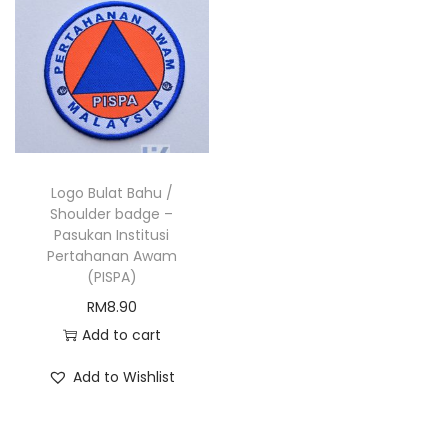
i
t
g
e
a
n
t
t
i
o
n
Logo Bulat Bahu /
Shoulder badge –
Pasukan Institusi
Pertahanan Awam
(PISPA)
RM
8.90
Add to cart
Add to Wishlist