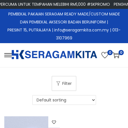
RCUMA UNTUK TEMPAHAN MELEBIHI RM1,000 #SKPROMO
PENGHAN
PEMBEKAL PAKAIAN SERAGAM READY MADE/CUSTOM MADE
DAN PEMBEKAL AKSESORI BADAN BERUNIFORM |
PRESINT 15, PUTRAJAYA
| info@seragamkita.com.my | 013-
3107969
0
0
S
S
k
k
i
i
p
p
Filter
t
t
o
o
n
c
a
o
v
n