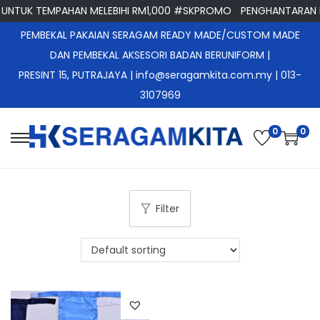
NTUK TEMPAHAN MELEBIHI RM1,000 #SKPROMO
PENGHANTARAN P
PEMBEKAL PAKAIAN SERAGAM READY MADE/CUSTOM MADE
DAN PEMBEKAL AKSESORI BADAN BERUNIFORM |
PRESINT 15, PUTRAJAYA
| info@seragamkita.com.my | 013-
3107969
0
0
S
S
k
k
i
i
p
p
Filter
t
t
o
o
n
c
a
o
v
n