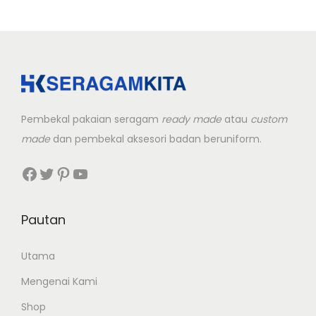
d
u
c
t
h
a
Pembekal pakaian seragam
ready made
atau
custom
s
made
dan pembekal aksesori badan beruniform.
m
Facebook
Twitter
Pinterest
YouTube
u
l
t
Pautan
i
p
Utama
l
Mengenai Kami
e
Shop
v