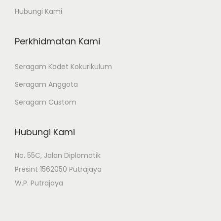
Hubungi Kami
a
r
Perkhidmatan Kami
i
a
Seragam Kadet Kokurikulum
n
t
Seragam Anggota
s
Seragam Custom
.
T
Hubungi Kami
h
e
No. 55C, Jalan Diplomatik
o
Presint 1562050 Putrajaya
p
W.P. Putrajaya
t
i
o