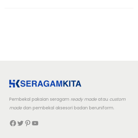
i
t
d
g
e
o
a
n
n
t
t
i
o
n
Pembekal pakaian seragam
ready made
atau
custom
made
dan pembekal aksesori badan beruniform.
Facebook
Twitter
Pinterest
YouTube