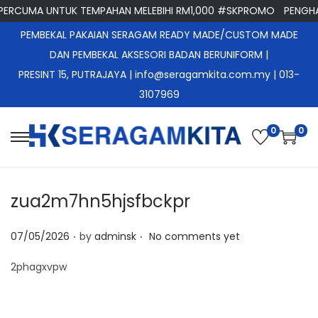
ERCUMA UNTUK TEMPAHAN MELEBIHI RM1,000 #SKPROMO
PENGHA
PEMBEKAL PAKAIAN SERAGAM READY MADE/CUSTOM MADE
DAN PEMBEKAL AKSESORI BADAN BERUNIFORM |
PRESINT 15, PUTRAJAYA
| info@seragamkita.com.my | 013-
3107969
0
0
S
S
k
k
i
i
zua2m7hn5hjsfbckpr
p
p
t
t
.
.
P
07/05/2026
by
adminsk
No comments yet
o
o
o
n
c
2phagxvpw
s
a
o
t
v
n
e